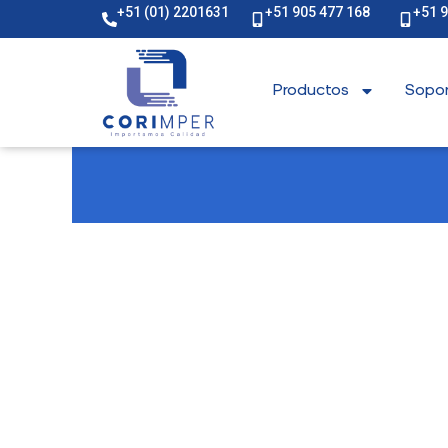
+51 (01) 2201631
+51 905 477 168
+51 
Productos
Sopor