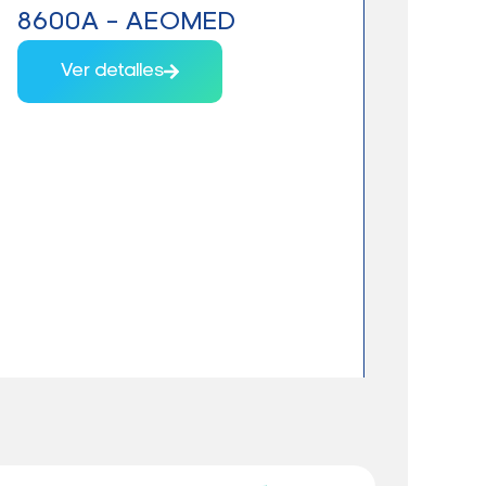
8600A – AEOMED
VET
Ver detalles
V