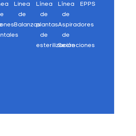
nea
Linea
Línea
Línea
EPPS
de
de
de
de
e
llones
Balanzas
plantas
Aspiradores
ntales
de
de
esterilización
Secreciones