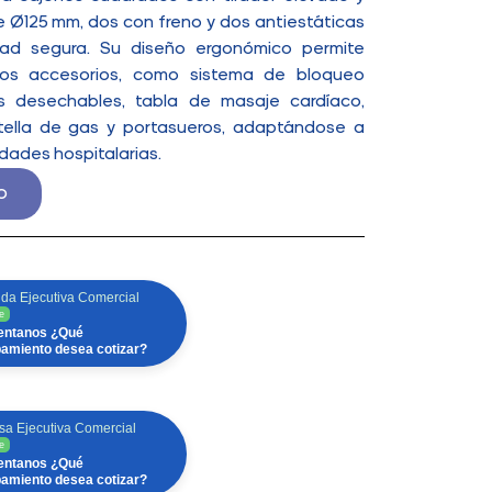
e Ø125 mm, dos con freno y dos antiestáticas
dad segura. Su diseño ergonómico permite
rsos accesorios, como sistema de bloqueo
os desechables, tabla de masaje cardíaco,
tella de gas y portasueros, adaptándose a
dades hospitalarias.
o
da Ejecutiva Comercial
e
ntanos ¿Qué
pamiento desea cotizar?
sa Ejecutiva Comercial
e
ntanos ¿Qué
pamiento desea cotizar?