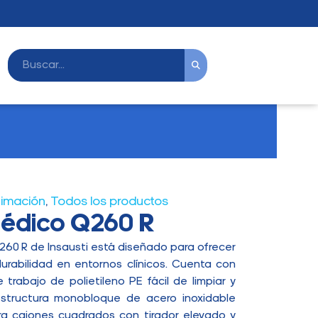
imación
,
Todos los productos
édico Q260 R
260 R de Insausti está diseñado para ofrecer
durabilidad en entornos clínicos. Cuenta con
 trabajo de polietileno PE fácil de limpiar y
estructura monobloque de acero inoxidable
ora cajones cuadrados con tirador elevado y