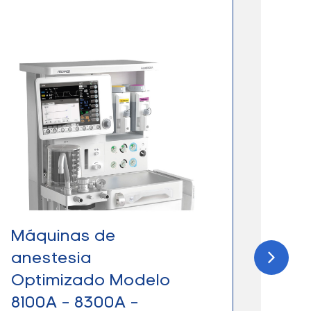
Máquinas de
Máq
anestesia
anes
Optimizado Modelo
Tra
8100A – 8300A –
790