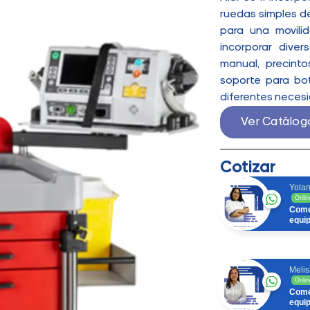
ruedas simples d
para una movili
incorporar dive
manual, precint
soporte para bo
diferentes necesi
Ver Catálog
Cotizar
Yolan
Onlin
Come
equi
Melis
Onlin
Come
equi