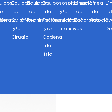
uipos
Equipos
Equipos
Equipos
Hospitalización
Línea
Línea
Lí
e
de
de
de
y/o
de
de
ción
boratorio
Quirófano
Reanimación
Refrigeración
cuidados
Ecógrafos
Autoclav
Si
y/o
y/o
intensivos
De
Cirugía
Cadena
de
frío