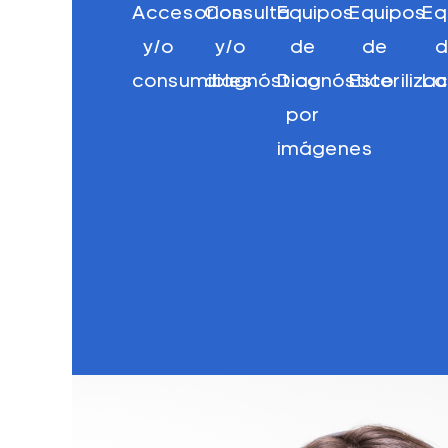
Accesorios
Consulta
Equipos
Equipos
Eq
y/o
y/o
de
de
d
consumibles
diagnóstico
Diagnóstico
Esteriliza
La
por
imágenes