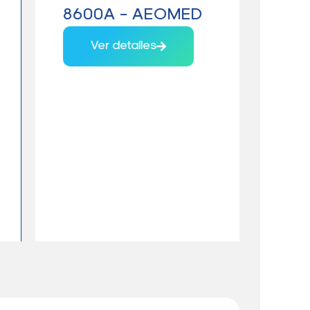
8600A – AEOMED
VET
Ver detalles
V