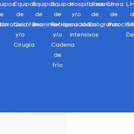
uipos
Equipos
Equipos
Equipos
Hospitalización
Línea
Línea
Lí
e
de
de
de
y/o
de
de
ción
boratorio
Quirófano
Reanimación
Refrigeración
cuidados
Ecógrafos
Autoclav
Si
y/o
y/o
intensivos
De
Cirugía
Cadena
de
frío