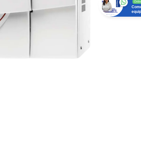
Onlin
Come
equi