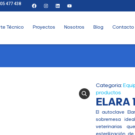
905 477 438
te Técnico
Proyectos
Nosotros
Blog
Contacto
Categoria:
Equip
productos
ELARA 1
El autoclave Ela
sobremesa ideal
veterinarias q
esterilización d