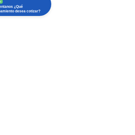
e
ntanos ¿Qué
pamiento desea cotizar?