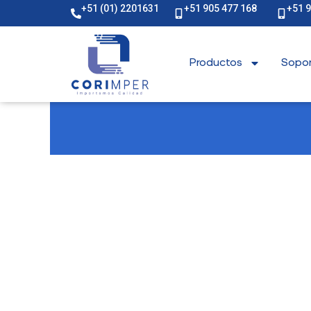
+51 (01) 2201631
+51 905 477 168
+51 
Productos
Sopor