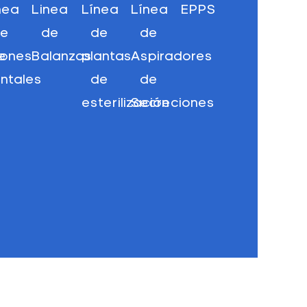
nea
Linea
Línea
Línea
EPPS
de
de
de
de
e
llones
Balanzas
plantas
Aspiradores
ntales
de
de
esterilización
Secreciones