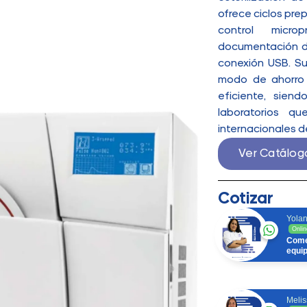
ofrece ciclos pre
control micro
documentación de
conexión USB. Su
modo de ahorro 
eficiente, siend
laboratorios q
internacionales de
Ver Catálog
Cotizar
Yolan
Onlin
Come
equi
Melis