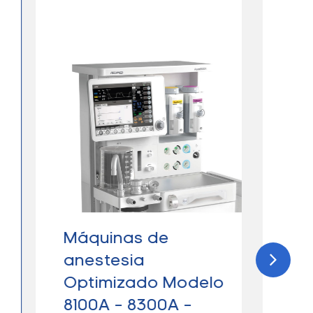
Máquinas de
Máq
anestesia
anes
Optimizado Modelo
Tra
8100A – 8300A –
790