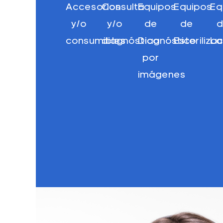
Accesorios
Consulta
Equipos
Equipos
Eq
y/o
y/o
de
de
d
consumibles
diagnóstico
Diagnóstico
Esteriliza
La
por
imágenes