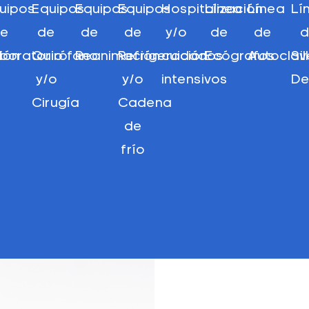
uipos
Equipos
Equipos
Equipos
Hospitalización
Línea
Línea
Lí
e
de
de
de
y/o
de
de
ción
boratorio
Quirófano
Reanimación
Refrigeración
cuidados
Ecógrafos
Autoclav
Si
y/o
y/o
intensivos
De
Cirugía
Cadena
de
frío