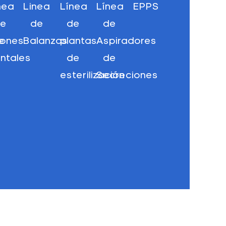
nea
Linea
Línea
Línea
EPPS
de
de
de
de
e
llones
Balanzas
plantas
Aspiradores
ntales
de
de
esterilización
Secreciones