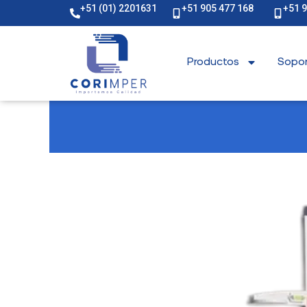
+51 (01) 2201631
+51 905 477 168
+51 
Productos
Sopor