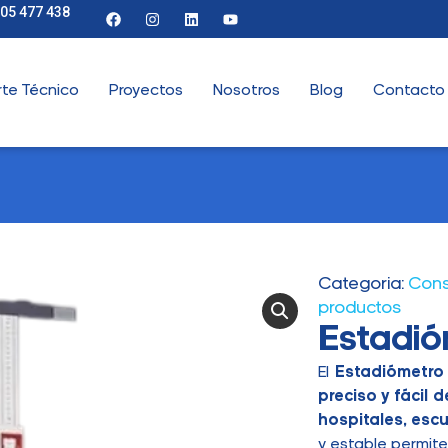
905 477 438
te Técnico
Proyectos
Nosotros
Blog
Contacto
Categoria:
Cons
productos
Estadió
El
Estadiómetro
preciso y fácil 
hospitales, esc
y estable permit