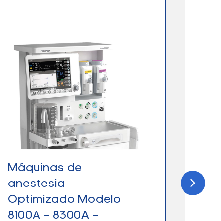
Máquinas de
Máq
anestesia
anes
Optimizado Modelo
Tra
8100A – 8300A –
790