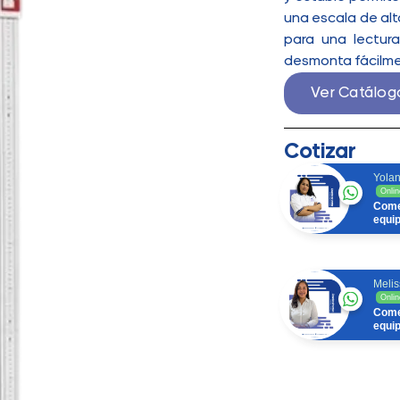
una escala de alta
para una lectura
desmonta fácilme
Ver Catálog
Cotizar
Yolan
Onlin
Come
equi
Melis
Onlin
Come
equi