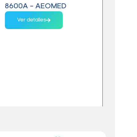
8600A – AEOMED
VET
Ver detalles
V