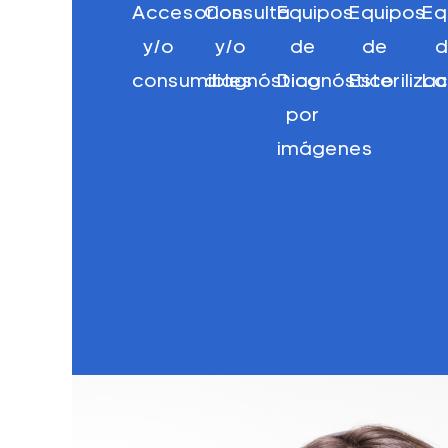
Accesorios
Consulta
Equipos
Equipos
Eq
y/o
y/o
de
de
d
consumibles
diagnóstico
Diagnóstico
Esteriliza
La
por
imágenes