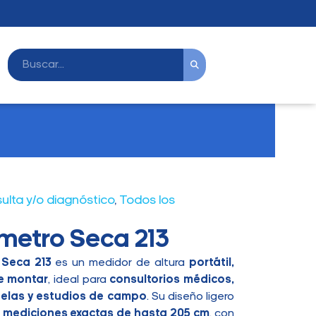
ulta y/o diagnóstico
,
Todos los
metro Seca 213
 Seca 213
es un medidor de altura
portátil,
de montar
, ideal para
consultorios médicos,
uelas y estudios de campo
. Su diseño ligero
e
mediciones exactas de hasta 205 cm
, con