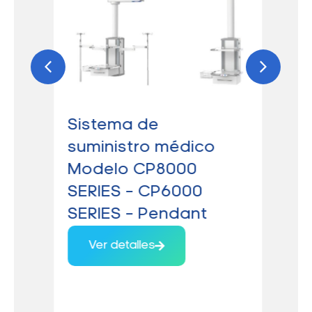
Sistema de
Má
suministro médico
an
Modelo CP8000
Te
SERIES – CP6000
av
SERIES – Pendant
88
AE
Ver detalles