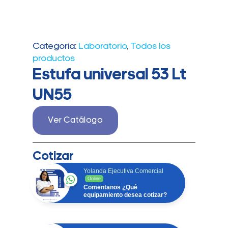
Categoria:
Laboratorio
,
Todos los
productos
Estufa universal 53 Lt
UN55
La
estufa universal UN55 de 53 litros
es ideal para
lab
Ver Catálogo
Cotizar
Yolanda Ejecutiva Comercial
Online
Comentanos ¿Qué
equipamiento desea cotizar?