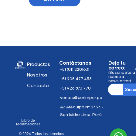
Contáctanos
Deja tu
Productos
correo:
+51 (01) 2201631
¡Suscríbete a
Nosotros
nuestra
+51 905 477 438
newsletter!
Contacto
+51 926 873 770
Suscr
ventas@corimper.pe
Av. Arequipa N° 3353 -
San Isidro Lima, Perú
Libro de
reclamaciones
© 2024 Todos los derechos