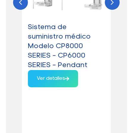
Sistema de
Má
suministro médico
an
Modelo CP8000
Te
SERIES – CP6000
av
SERIES – Pendant
88
AE
Ver detalles