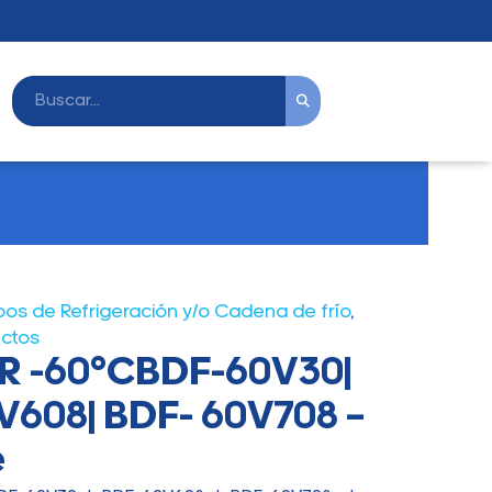
pos de Refrigeración y/o Cadena de frío
,
uctos
R -60°CBDF-60V30|
608| BDF- 60V708 –
e