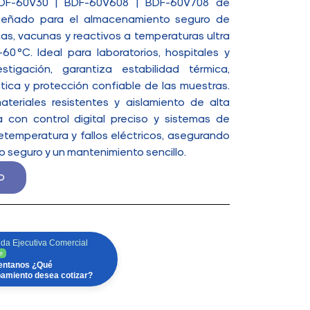
BDF-60V30 | BDF-60V608 | BDF-60V708 de
señado para el almacenamiento seguro de
as, vacunas y reactivos a temperaturas ultra
60 °C. Ideal para laboratorios, hospitales y
stigación, garantiza estabilidad térmica,
tica y protección confiable de las muestras.
teriales resistentes y aislamiento de alta
 con control digital preciso y sistemas de
etemperatura y fallos eléctricos, asegurando
 seguro y un mantenimiento sencillo.
o
da Ejecutiva Comercial
e
ntanos ¿Qué
pamiento desea cotizar?