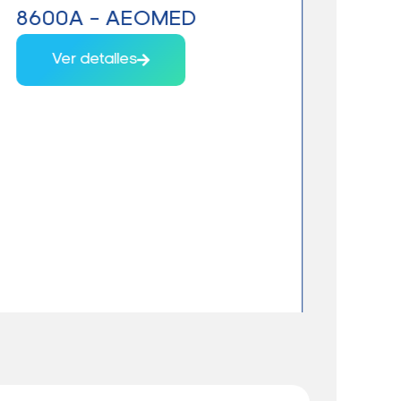
8600A – AEOMED
VET
Ver detalles
V