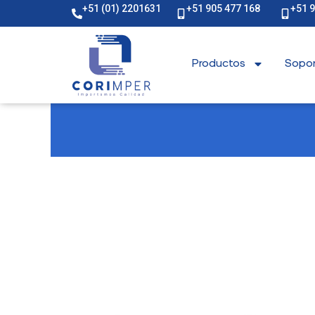
+51 (01) 2201631
+51 905 477 168
+51 
Productos
Sopor