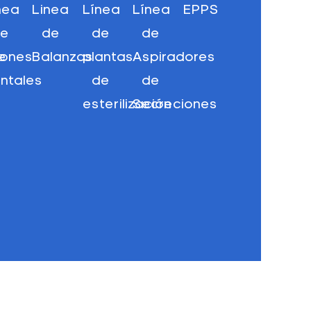
nea
Linea
Línea
Línea
EPPS
de
de
de
de
e
llones
Balanzas
plantas
Aspiradores
ntales
de
de
esterilización
Secreciones