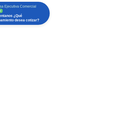
sa Ejecutiva Comercial
e
ntanos ¿Qué
pamiento desea cotizar?