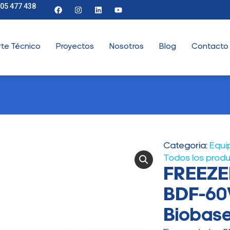
905 477 438
te Técnico
Proyectos
Nosotros
Blog
Contacto
Categoria:
Equi
Todos los prod
FREEZE
BDF-60V
Biobas