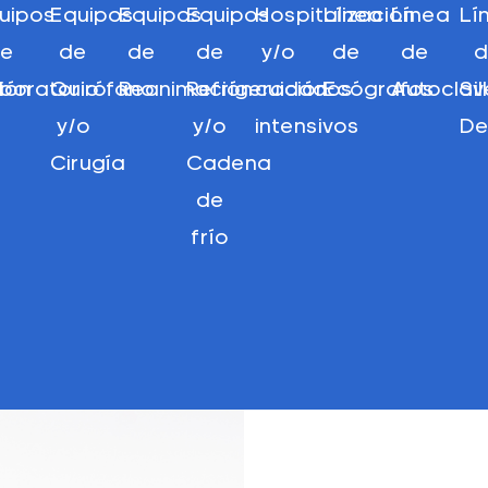
uipos
Equipos
Equipos
Equipos
Hospitalización
Línea
Línea
Lí
e
de
de
de
y/o
de
de
ción
boratorio
Quirófano
Reanimación
Refrigeración
cuidados
Ecógrafos
Autoclav
Si
y/o
y/o
intensivos
De
Cirugía
Cadena
de
frío