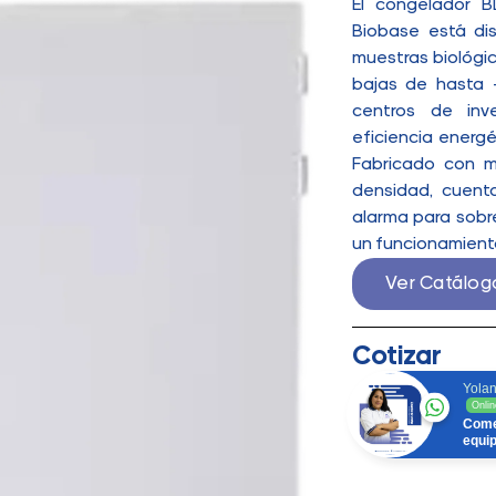
El congelador 
Biobase está di
muestras biológic
bajas de hasta -
centros de inve
eficiencia energé
Fabricado con ma
densidad, cuenta
alarma para sobr
un funcionamiento
Ver Catálog
Cotizar
Yolan
Onlin
Come
equi