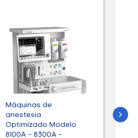
Máquinas de
Máq
anestesia
anes
Optimizado Modelo
Tra
8100A – 8300A –
790