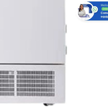
Melis
Onlin
Come
equi