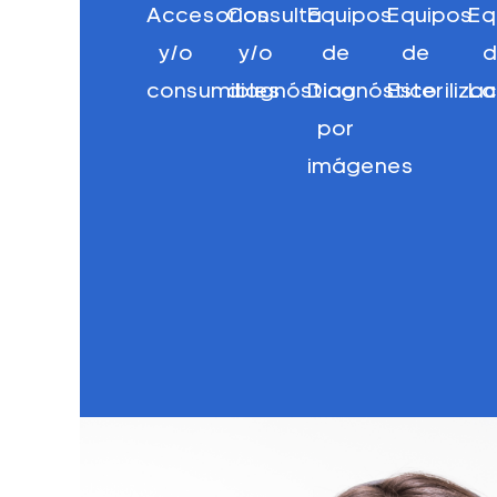
Accesorios
Consulta
Equipos
Equipos
Eq
y/o
y/o
de
de
d
consumibles
diagnóstico
Diagnóstico
Esteriliza
La
por
imágenes