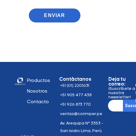
ENVIAR
Contáctanos
Deja tu
Productos
correo:
+51 (01) 2201631
¡Suscríbete a
Nosotros
nuestra
+51 905 477 438
newsletter!
Contacto
+51 926 873 770
Suscr
ventas@corimper.pe
Av. Arequipa N° 3353 -
San Isidro Lima, Perú