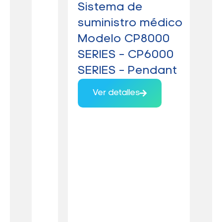
Sistema de
Má
suministro médico
an
Modelo CP8000
Te
SERIES – CP6000
av
SERIES – Pendant
88
AE
Ver detalles