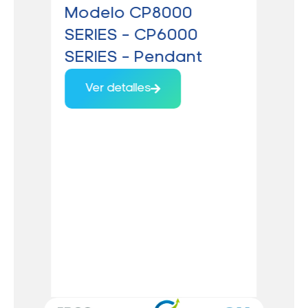
Modelo CP8000
Te
SERIES – CP6000
av
SERIES – Pendant
88
AE
Ver detalles