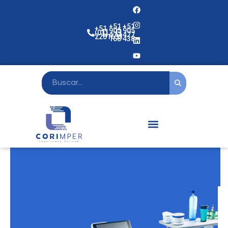
+51
+51
+51
905
905
(01)
477
477
2201631
168
438