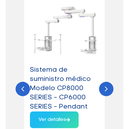
Sistema de
Máq
 –
suministro médico
ane
Modelo CP8000
Tec
SERIES – CP6000
ava
SERIES – Pendant
880
AE
Ver detalles
V