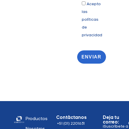
Acepto
las
políticas
de
privacidad
ENVIAR
Contáctanos
Deja tu
Productos
correo:
+51 (01) 2201631
¡Suscríbete a