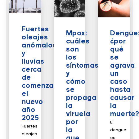
Fuertes
Mpox:
Dengue
oleajes
cuáles
¿por
anómalos
son
qué
y
los
se
lluvias
síntomas
agrava
cerca
y
un
de
cómo
caso
comenzar
se
hasta
el
propaga
causar
nuevo
la
la
año
viruela
muerte
2025
por
El
Fuertes
la
dengue
oleajes
que
es