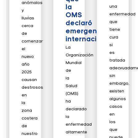
anómalos
la
una
y
OMS
enfermedad
lluvias
que
declaró
cerca
tiene
emergencia
de
cura
internacional
comenzar
si
La
el
es
Organización
nuevo
tratada
Mundial
año
adecvuadame
de
2025
sin
la
causan
embargo,
Salud
destrosos
existen
(OMS)
en
algunos
ha
la
casos
declarado
zona
en
la
costera
los
enfermedad
de
que
altamente
nuestro
puede