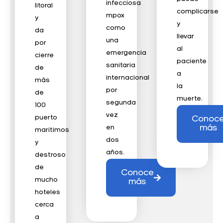
infecciosa
litoral
complicarse
mpox
y
y
como
da
llevar
una
por
al
emergencia
cierre
paciente
sanitaria
de
a
internacional
más
la
por
de
muerte.
segunda
100
vez
puerto
Conoc
más
en
maritimos
dos
y
años.
destroso
de
Conoce
mucho
más
hoteles
cerca
a