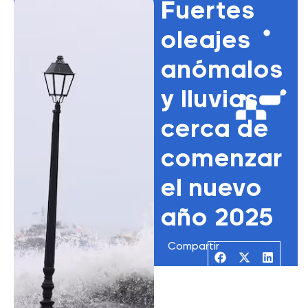
Fuertes
oleajes
anómalos
y lluvias
cerca de
comenzar
el nuevo
año 2025
Compartir